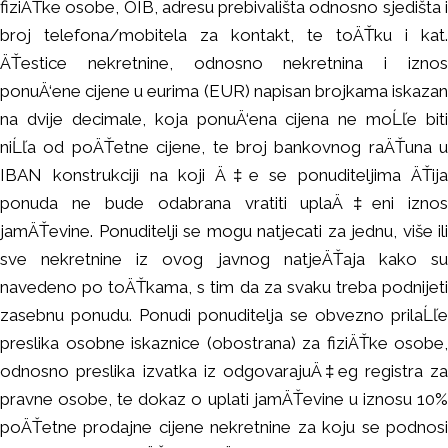
fiziÄŤke osobe, OIB, adresu prebivališta odnosno sjedišta i
broj telefona/mobitela za kontakt, te toÄŤku i kat.
ÄŤestice nekretnine, odnosno nekretnina i iznos
ponuÄ‘ene cijene u eurima (EUR) napisan brojkama iskazan
na dvije decimale, koja ponuÄ‘ena cijena ne moĹľe biti
niĹľa od poÄŤetne cijene, te broj bankovnog raÄŤuna u
IBAN konstrukciji na koji Ä‡e se ponuditeljima ÄŤija
ponuda ne bude odabrana vratiti uplaÄ‡eni iznos
jamÄŤevine. Ponuditelji se mogu natjecati za jednu, više ili
sve nekretnine iz ovog javnog natjeÄŤaja kako su
navedeno po toÄŤkama, s tim da za svaku treba podnijeti
zasebnu ponudu. Ponudi ponuditelja se obvezno prilaĹľe
preslika osobne iskaznice (obostrana) za fiziÄŤke osobe,
odnosno preslika izvatka iz odgovarajuÄ‡eg registra za
pravne osobe, te dokaz o uplati jamÄŤevine u iznosu 10%
poÄŤetne prodajne cijene nekretnine za koju se podnosi