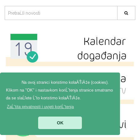
Na ovoj stranici koristimo kolaÄŤiÄ‡e (cookies).
Klikom na "OK" i nastavkom koriĹˇtenja stranice smatramo
da se slaĹľete Ĺˇto koristimo kolaÄŤiÄ‡e.
ZaĹˇtita privatnosti i uvjeti koriĹˇtenja
OK