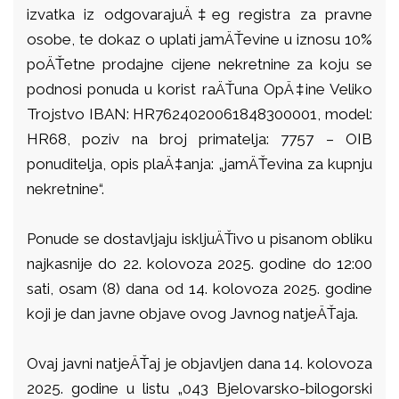
izvatka iz odgovarajuÄ‡eg registra za pravne
osobe, te dokaz o uplati jamÄŤevine u iznosu 10%
poÄŤetne prodajne cijene nekretnine za koju se
podnosi ponuda u korist raÄŤuna OpÄ‡ine Veliko
Trojstvo IBAN: HR7624020061848300001, model:
HR68, poziv na broj primatelja: 7757 – OIB
ponuditelja, opis plaÄ‡anja: „jamÄŤevina za kupnju
nekretnine“.
Ponude se dostavljaju iskljuÄŤivo u pisanom obliku
najkasnije do 22. kolovoza 2025. godine do 12:00
sati, osam (8) dana od 14. kolovoza 2025. godine
koji je dan javne objave ovog Javnog natjeÄŤaja.
Ovaj javni natjeÄŤaj je objavljen dana 14. kolovoza
2025. godine u listu „043 Bjelovarsko-bilogorski