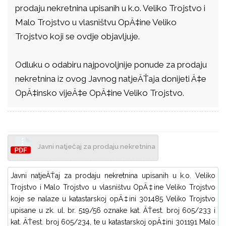
prodaju nekretnina upisanih u k.o. Veliko Trojstvo i
Malo Trojstvo u vlasništvu OpÄ‡ine Veliko
Trojstvo koji se ovdje objavljuje.
Odluku o odabiru najpovoljnije ponude za prodaju
nekretnina iz ovog Javnog natjeÄŤaja donijeti Ä‡e
OpÄ‡insko vijeÄ‡e OpÄ‡ine Veliko Trojstvo.
Javni natječaj za prodaju nekretnina
Javni natjeÄŤaj za prodaju nekretnina upisanih u k.o. Veliko
Trojstvo i Malo Trojstvo u vlasništvu OpÄ‡ine Veliko Trojstvo
koje se nalaze u katastarskoj opÄ‡ini 301485 Veliko Trojstvo
upisane u zk. ul. br. 519/56 oznake kat. ÄŤest. broj 605/233 i
kat. ÄŤest. broj 605/234, te u katastarskoj opÄ‡ini 301191 Malo