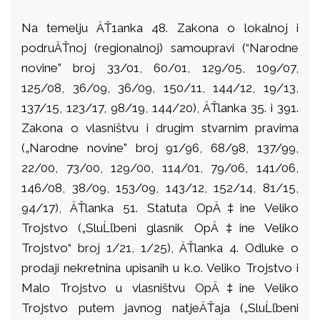
Na temelju ÄŤ1anka 48. Zakona o lokalnoj i
podruÄŤnoj (regionalnoj) samoupravi (“Narodne
novine” broj 33/01, 60/01, 129/05, 109/07,
125/08, 36/09, 36/09, 150/11, 144/12, 19/13,
137/15, 123/17, 98/19, 144/20), ÄŤlanka 35. i 391.
Zakona o vlasništvu i drugim stvarnim pravima
(„Narodne novine” broj 91/96, 68/98, 137/99,
22/00, 73/00, 129/00, 114/01, 79/06, 141/06,
146/08, 38/09, 153/09, 143/12, 152/14, 81/15,
94/17), ÄŤlanka 51. Statuta OpÄ‡ine Veliko
Trojstvo („SluĹľbeni glasnik OpÄ‡ine Veliko
Trojstvo“ broj 1/21, 1/25), ÄŤlanka 4. Odluke o
prodaji nekretnina upisanih u k.o. Veliko Trojstvo i
Malo Trojstvo u vlasništvu OpÄ‡ine Veliko
Trojstvo putem javnog natjeÄŤaja („SluĹľbeni