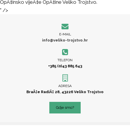
OpÄ‡insko vijeÄ‡e OpÄ‡ine Veliko Trojstvo.
" />
E-MAIL
info@veliko-trojstvo.hr
TELEFON
+385 (0)43 885 643
ADRESA
BraÄ‡e RadiÄ‡ 28, 43226 Veliko Trojstvo
Gdje smo?