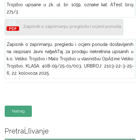
Trojstvo upisane u zk. ul. br. 1059, oznake kat. ÄŤest. broj
271/3
Zapisnik o zaprimanju, pregledu i ocjeni ponuda
Zapisnik o zaprimanju, pregledu i ocjeni ponuda dostavljenih
na raspisani Javni natjeÄŤaj za prodaju nekretnina upisanih u
k.o. Veliko Trojstvo i Malo Trojstvo u vlasništvu OpÄ‡ine Veliko
Trojstvo, KLASA: 408-09/25-01/003, URBROJ: 2103-22-3-25-
6, 22. kolovoza 2025.
Natrag
PretraĹľivanje