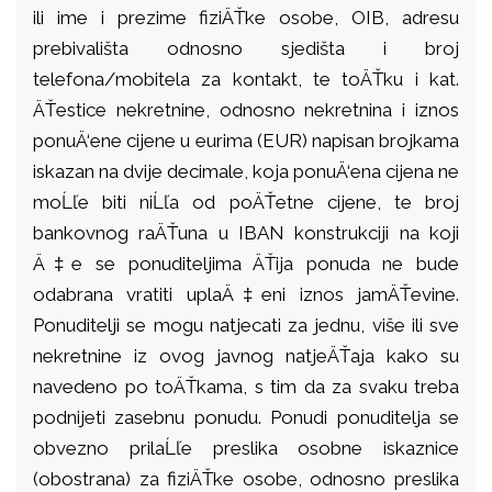
ili ime i prezime fiziÄŤke osobe, OIB, adresu
prebivališta odnosno sjedišta i broj
telefona/mobitela za kontakt, te toÄŤku i kat.
ÄŤestice nekretnine, odnosno nekretnina i iznos
ponuÄ‘ene cijene u eurima (EUR) napisan brojkama
iskazan na dvije decimale, koja ponuÄ‘ena cijena ne
moĹľe biti niĹľa od poÄŤetne cijene, te broj
bankovnog raÄŤuna u IBAN konstrukciji na koji
Ä‡e se ponuditeljima ÄŤija ponuda ne bude
odabrana vratiti uplaÄ‡eni iznos jamÄŤevine.
Ponuditelji se mogu natjecati za jednu, više ili sve
nekretnine iz ovog javnog natjeÄŤaja kako su
navedeno po toÄŤkama, s tim da za svaku treba
podnijeti zasebnu ponudu. Ponudi ponuditelja se
obvezno prilaĹľe preslika osobne iskaznice
(obostrana) za fiziÄŤke osobe, odnosno preslika