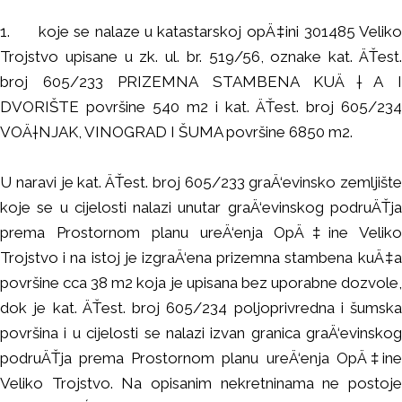
1.
koje se nalaze u katastarskoj opÄ‡ini 301485 Veliko
Trojstvo upisane u zk. ul. br. 519/56, oznake kat. ÄŤest.
broj 605/233 PRIZEMNA STAMBENA KUÄ†A I
DVORIŠTE površine 540 m2 i kat. ÄŤest. broj 605/234
VOÄ†NJAK, VINOGRAD I ŠUMA površine 6850 m2.
U naravi je kat. ÄŤest. broj 605/233 graÄ‘evinsko zemljište
koje se u cijelosti nalazi unutar graÄ‘evinskog podruÄŤja
prema Prostornom planu ureÄ‘enja OpÄ‡ine Veliko
Trojstvo i na istoj je izgraÄ‘ena prizemna stambena kuÄ‡a
površine cca 38 m2 koja je upisana bez uporabne dozvole,
dok je kat. ÄŤest. broj 605/234 poljoprivredna i šumska
površina i u cijelosti se nalazi izvan granica graÄ‘evinskog
podruÄŤja prema Prostornom planu ureÄ‘enja OpÄ‡ine
Veliko Trojstvo. Na opisanim nekretninama ne postoje