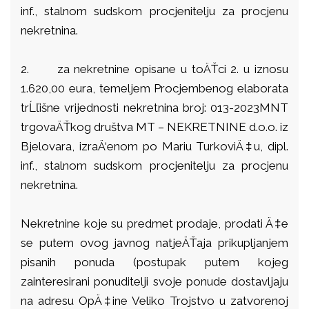
inf., stalnom sudskom procjenitelju za procjenu
nekretnina.
2.
za nekretnine opisane u toÄŤci 2. u iznosu
1.620,00 eura, temeljem Procjembenog elaborata
trĹľišne vrijednosti nekretnina broj: 013-2023MNT
trgovaÄŤkog društva MT – NEKRETNINE d.o.o. iz
Bjelovara, izraÄ‘enom po Mariu TurkoviÄ‡u, dipl.
inf., stalnom sudskom procjenitelju za procjenu
nekretnina.
Nekretnine koje su predmet prodaje, prodati Ä‡e
se putem ovog javnog natjeÄŤaja prikupljanjem
pisanih ponuda (postupak putem kojeg
zainteresirani ponuditelji svoje ponude dostavljaju
na adresu OpÄ‡ine Veliko Trojstvo u zatvorenoj