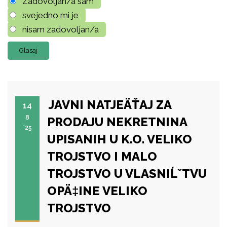
Zadovoljan/a sam
svejedno mi je
nisam zadovoljan/a
JAVNI NATJEÄŤAJ ZA
14
8
PRODAJU NEKRETNINA
'25
UPISANIH U K.O. VELIKO
TROJSTVO I MALO
TROJSTVO U VLASNIĹˇTVU
OPÄ‡INE VELIKO
TROJSTVO