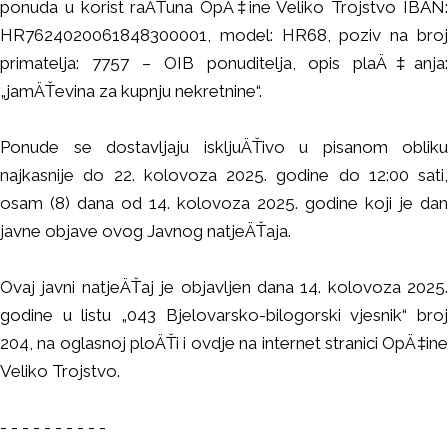
ponuda u korist raÄŤuna OpÄ‡ine Veliko Trojstvo IBAN:
HR7624020061848300001, model: HR68, poziv na broj
primatelja: 7757 – OIB ponuditelja, opis plaÄ‡anja:
„jamÄŤevina za kupnju nekretnine“.
Ponude se dostavljaju iskljuÄŤivo u pisanom obliku
najkasnije do 22. kolovoza 2025. godine do 12:00 sati,
osam (8) dana od 14. kolovoza 2025. godine koji je dan
javne objave ovog Javnog natjeÄŤaja.
Ovaj javni natjeÄŤaj je objavljen dana 14. kolovoza 2025.
godine u listu „043 Bjelovarsko-bilogorski vjesnik“ broj
204, na oglasnoj ploÄŤi i ovdje na internet stranici OpÄ‡ine
Veliko Trojstvo.
- - - - - - - - - -