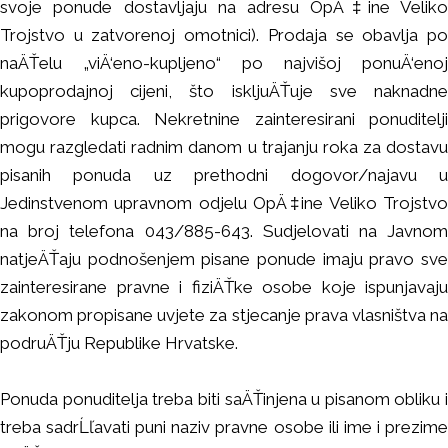
svoje ponude dostavljaju na adresu OpÄ‡ine Veliko
Trojstvo u zatvorenoj omotnici). Prodaja se obavlja po
naÄŤelu „viÄ‘eno-kupljeno“ po najvišoj ponuÄ‘enoj
kupoprodajnoj cijeni, što iskljuÄŤuje sve naknadne
prigovore kupca. Nekretnine zainteresirani ponuditelji
mogu razgledati radnim danom u trajanju roka za dostavu
pisanih ponuda uz prethodni dogovor/najavu u
Jedinstvenom upravnom odjelu OpÄ‡ine Veliko Trojstvo
na broj telefona 043/885-643. Sudjelovati na Javnom
natjeÄŤaju podnošenjem pisane ponude imaju pravo sve
zainteresirane pravne i fiziÄŤke osobe koje ispunjavaju
zakonom propisane uvjete za stjecanje prava vlasništva na
podruÄŤju Republike Hrvatske.
Ponuda ponuditelja treba biti saÄŤinjena u pisanom obliku i
treba sadrĹľavati puni naziv pravne osobe ili ime i prezime