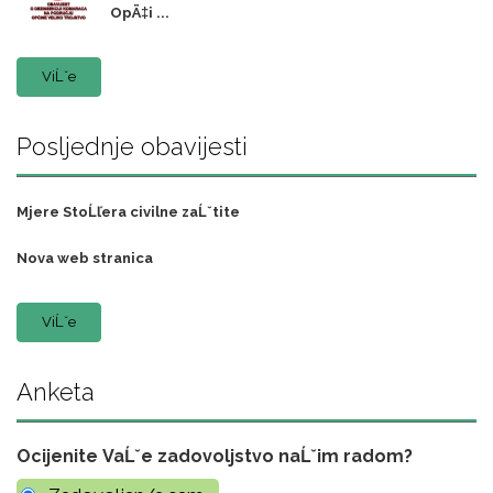
OpÄ‡i ...
ViĹˇe
Posljednje obavijesti
Mjere StoĹľera civilne zaĹˇtite
Nova web stranica
ViĹˇe
Anketa
Ocijenite VaĹˇe zadovoljstvo naĹˇim radom?