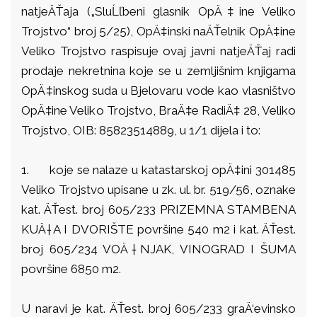
natjeÄŤaja („SluĹľbeni glasnik OpÄ‡ine Veliko
Trojstvo“ broj 5/25), OpÄ‡inski naÄŤelnik OpÄ‡ine
Veliko Trojstvo raspisuje ovaj javni natjeÄŤaj radi
prodaje nekretnina koje se u zemljišnim knjigama
OpÄ‡inskog suda u Bjelovaru vode kao vlasništvo
OpÄ‡ine Veliko Trojstvo, BraÄ‡e RadiÄ‡ 28, Veliko
Trojstvo, OIB: 85823514889, u 1/1 dijela i to:
1.
koje se nalaze u katastarskoj opÄ‡ini 301485
Veliko Trojstvo upisane u zk. ul. br. 519/56, oznake
kat. ÄŤest. broj 605/233 PRIZEMNA STAMBENA
KUÄ†A I DVORIŠTE površine 540 m2 i kat. ÄŤest.
broj 605/234 VOÄ†NJAK, VINOGRAD I ŠUMA
površine 6850 m2.
U naravi je kat. ÄŤest. broj 605/233 graÄ‘evinsko