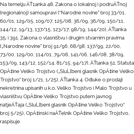
Na temelju ÄŤ1anka 48. Zakona o lokalnoj i podruÄŤnoj
(regionalnoj) samoupravi (“Narodne novine” broj 33/01,
60/01, 129/05, 109/07, 125/08, 36/09, 36/09, 150/11,
144/12, 19/13, 137/15, 123/17, 98/19, 144/20), ÄŤlanka
35. i 391. Zakona o vlasništvu i drugim stvarnim pravima
(„Narodne novine” broj 91/96, 68/98, 137/99, 22/00,
73/00, 129/00, 114/01, 79/06, 141/06, 146/08, 38/09,
153/09, 143/12, 152/14, 81/15, 94/17), ÄŤlanka 51. Statuta
OpÄ‡ine Veliko Trojstvo („SluĹľbeni glasnik OpÄ‡ine Veliko
Trojstvo“ broj 1/21, 1/25), ÄŤlanka 4. Odluke o prodaji
nekretnina upisanih u k.o. Veliko Trojstvo i Malo Trojstvo u
vlasništvu OpÄ‡ine Veliko Trojstvo putem javnog
natjeÄŤaja („SluĹľbeni glasnik OpÄ‡ine Veliko Trojstvo“
broj 5/25), OpÄ‡inski naÄŤelnik OpÄ‡ine Veliko Trojstvo,
raspisuje