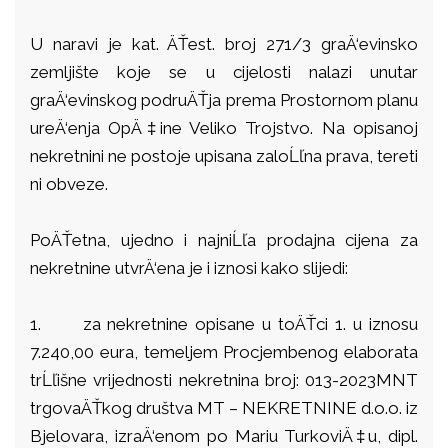
U naravi je kat. ÄŤest. broj 271/3 graÄ‘evinsko
zemljište koje se u cijelosti nalazi unutar
graÄ‘evinskog podruÄŤja prema Prostornom planu
ureÄ‘enja OpÄ‡ine Veliko Trojstvo. Na opisanoj
nekretnini ne postoje upisana zaloĹľna prava, tereti
ni obveze.
PoÄŤetna, ujedno i najniĹľa prodajna cijena za
nekretnine utvrÄ‘ena je i iznosi kako slijedi:
1.
za nekretnine opisane u toÄŤci 1. u iznosu
7.240,00 eura, temeljem Procjembenog elaborata
trĹľišne vrijednosti nekretnina broj: 013-2023MNT
trgovaÄŤkog društva MT – NEKRETNINE d.o.o. iz
Bjelovara, izraÄ‘enom po Mariu TurkoviÄ‡u, dipl.