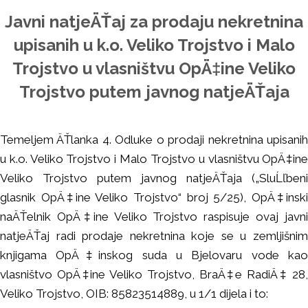
Javni natjeÄŤaj za prodaju nekretnina
upisanih u k.o. Veliko Trojstvo i Malo
Trojstvo u vlasništvu OpÄ‡ine Veliko
Trojstvo putem javnog natjeÄŤaja
Temeljem ÄŤlanka 4. Odluke o prodaji nekretnina upisanih
u k.o. Veliko Trojstvo i Malo Trojstvo u vlasništvu OpÄ‡ine
Veliko Trojstvo putem javnog natjeÄŤaja („SluĹľbeni
glasnik OpÄ‡ine Veliko Trojstvo“ broj 5/25), OpÄ‡inski
naÄŤelnik OpÄ‡ine Veliko Trojstvo raspisuje ovaj javni
natjeÄŤaj radi prodaje nekretnina koje se u zemljišnim
knjigama OpÄ‡inskog suda u Bjelovaru vode kao
vlasništvo OpÄ‡ine Veliko Trojstvo, BraÄ‡e RadiÄ‡ 28,
Veliko Trojstvo, OIB: 85823514889, u 1/1 dijela i to: