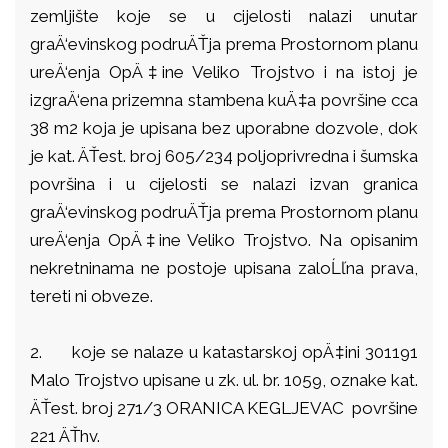
zemljište koje se u cijelosti nalazi unutar
graÄ‘evinskog podruÄŤja prema Prostornom planu
ureÄ‘enja OpÄ‡ine Veliko Trojstvo i na istoj je
izgraÄ‘ena prizemna stambena kuÄ‡a površine cca
38 m2 koja je upisana bez uporabne dozvole, dok
je kat. ÄŤest. broj 605/234 poljoprivredna i šumska
površina i u cijelosti se nalazi izvan granica
graÄ‘evinskog podruÄŤja prema Prostornom planu
ureÄ‘enja OpÄ‡ine Veliko Trojstvo. Na opisanim
nekretninama ne postoje upisana zaloĹľna prava,
tereti ni obveze.
2.
koje se nalaze u katastarskoj opÄ‡ini 301191
Malo Trojstvo upisane u zk. ul. br. 1059, oznake kat.
ÄŤest. broj 271/3 ORANICA KEGLJEVAC površine
221 ÄŤhv.