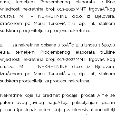
eura, temeljem Procjembenog elaborata trĹľišne
vrijednosti nekretnina broj: 013-2023MNT trgovaÄŤkog
društva MT – NEKRETNINE d.o.o. iz Bjelovara,
izraÄ‘enom po Mariu TurkoviÄ‡u, dipl. inf., stalnom
sudskom procjenitelju za procjenu nekretnina.
2.
za nekretnine opisane u toÄŤci 2. u iznosu 1.620,00
eura, temeljem Procjembenog elaborata trĹľišne
vrijednosti nekretnina broj: 013-2023MNT trgovaÄŤkog
društva MT – NEKRETNINE d.o.o. iz Bjelovara,
izraÄ‘enom po Mariu TurkoviÄ‡u, dipl. inf., stalnom
sudskom procjenitelju za procjenu nekretnina.
Nekretnine koje su predmet prodaje, prodati Ä‡e se
putem ovog javnog natjeÄŤaja prikupljanjem pisanih
ponuda (postupak putem kojeg zainteresirani ponuditelji