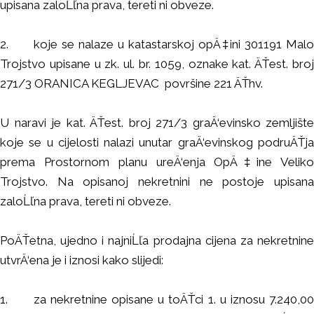
upisana zaloĹľna prava, tereti ni obveze.
2.
koje se nalaze u katastarskoj opÄ‡ini 301191 Malo
Trojstvo upisane u zk. ul. br. 1059, oznake kat. ÄŤest. broj
271/3 ORANICA KEGLJEVAC površine 221 ÄŤhv.
U naravi je kat. ÄŤest. broj 271/3 graÄ‘evinsko zemljište
koje se u cijelosti nalazi unutar graÄ‘evinskog podruÄŤja
prema Prostornom planu ureÄ‘enja OpÄ‡ine Veliko
Trojstvo. Na opisanoj nekretnini ne postoje upisana
zaloĹľna prava, tereti ni obveze.
PoÄŤetna, ujedno i najniĹľa prodajna cijena za nekretnine
utvrÄ‘ena je i iznosi kako slijedi:
1.
za nekretnine opisane u toÄŤci 1. u iznosu 7.240,0