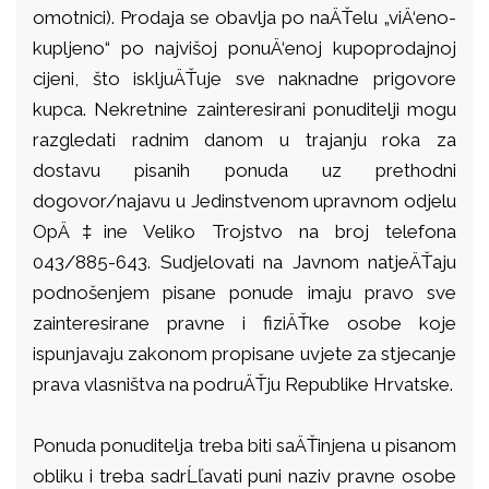
omotnici). Prodaja se obavlja po naÄŤelu „viÄ‘eno-
kupljeno“ po najvišoj ponuÄ‘enoj kupoprodajnoj
cijeni, što iskljuÄŤuje sve naknadne prigovore
kupca. Nekretnine zainteresirani ponuditelji mogu
razgledati radnim danom u trajanju roka za
dostavu pisanih ponuda uz prethodni
dogovor/najavu u Jedinstvenom upravnom odjelu
OpÄ‡ine Veliko Trojstvo na broj telefona
043/885-643. Sudjelovati na Javnom natjeÄŤaju
podnošenjem pisane ponude imaju pravo sve
zainteresirane pravne i fiziÄŤke osobe koje
ispunjavaju zakonom propisane uvjete za stjecanje
prava vlasništva na podruÄŤju Republike Hrvatske.
Ponuda ponuditelja treba biti saÄŤinjena u pisanom
obliku i treba sadrĹľavati puni naziv pravne osobe