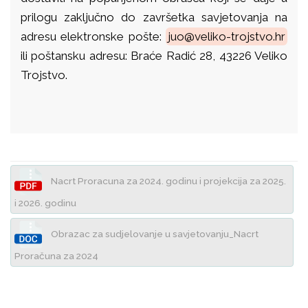
prilogu zaključno do završetka savjetovanja na
adresu elektronske pošte:
juo@veliko-trojstvo.hr
ili poštansku adresu: Braće Radić 28, 43226 Veliko
Trojstvo.
Nacrt Proracuna za 2024. godinu i projekcija za 2025.
i 2026. godinu
Obrazac za sudjelovanje u savjetovanju_Nacrt
Proračuna za 2024