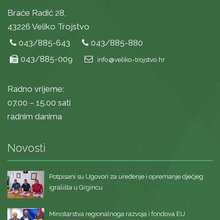
Braće Radić 28,
43226 Veliko Trojstvo
043/885-643
043/885-880
043/885-009
info@veliko-trojstvo.hr
Radno vrijeme:
07.00 – 15.00 sati
radnim danima
Novosti
Potpisani su Ugovori za uređenje i opremanje dječjeg
igrališta u Grgincu
Ministarstva regionalnoga razvoja i fondova EU