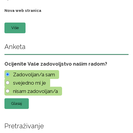
Nova web stranica
Više
Anketa
Ocijenite Vaše zadovoljstvo našim radom?
Zadovoljan/a sam
svejedno mi je
nisam zadovoljan/a
Pretraživanje