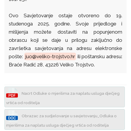
Ovo Savjetovanje ostaje otvoreno do 19.
studenoga 2025. godine. Svoje prijedloge i
mišljenja možete dostaviti na popunjenom
obrascu koji se daje u prilogu zaključno do
završetka savjetovanja na adresu elektronske
pošte:
juo@veliko-trojstvo.hr
ili poštansku adresu:
Braće Radić 28, 43226 Veliko Trojstvo.
Nacrt Odluke o mjerilima za naplatu usluga dječjeg
vrtića od roditelja
Obrazac za sudjelovanje u savjetovanju_Odluka o
mjerilima za naplatu usluga dječjeg vrtića od roditelja