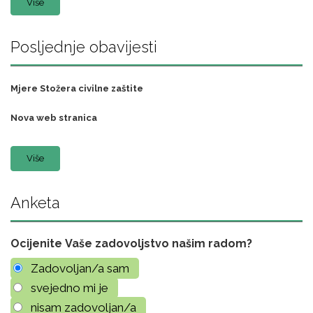
Više
Posljednje obavijesti
Mjere Stožera civilne zaštite
Nova web stranica
Više
Anketa
Ocijenite Vaše zadovoljstvo našim radom?
Zadovoljan/a sam
svejedno mi je
nisam zadovoljan/a