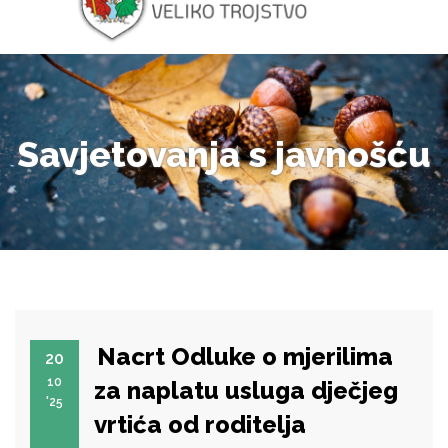
Savjetovanja s javnošću
Nacrt Odluke o mjerilima
20
10
za naplatu usluga dječjeg
'25
vrtića od roditelja