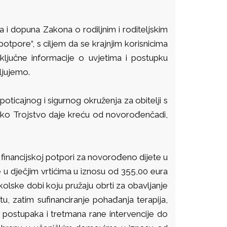
 i dopuna Zakona o rodiljnim i roditeljskim
potpore“, s ciljem da se krajnjim korisnicima
ključne informacije o uvjetima i postupku
ljujemo.
poticajnog i sigurnog okruženja za obitelji s
liko Trojstvo daje kreću od novorođenčadi,
inancijskoj potpori za novorođeno dijete u
 u dječjim vrtićima u iznosu od 355,00 eura
kolske dobi koju pružaju obrti za obavljanje
u, zatim sufinanciranje pohađanja terapija,
ih postupaka i tretmana rane intervencije do