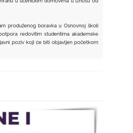
rehranu u učeničkim domovima u iznosu od
gram produženog boravka u Osnovnoj školi
ka potpora redovitim studentima akademske
javni poziv koji će biti objavljen početkom