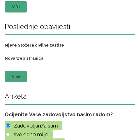
Više
Posljednje obavijesti
Mjere Stožera civilne zaštite
Nova web stranica
Više
Anketa
Ocijenite Vaše zadovoljstvo našim radom?
Zadovoljan/a sam
svejedno mi je