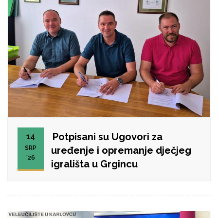
Potpisani su Ugovori za
14
SRP
uređenje i opremanje dječjeg
'26
igrališta u Grgincu