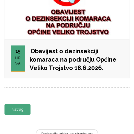
Obavijest o dezinsekciji
15
LIP
komaraca na području Općine
'26
Veliko Trojstvo 18.6.2026.
Natrag
Pogledajte arhivu po stranicama