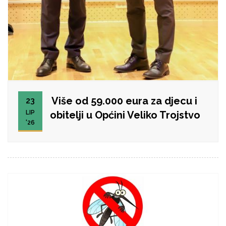
Više od 59.000 eura za djecu i
23
LIP
obitelji u Općini Veliko Trojstvo
'26