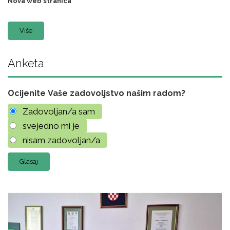
Nova web stranica
Više
Anketa
Ocijenite Vaše zadovoljstvo našim radom?
Zadovoljan/a sam
svejedno mi je
nisam zadovoljan/a