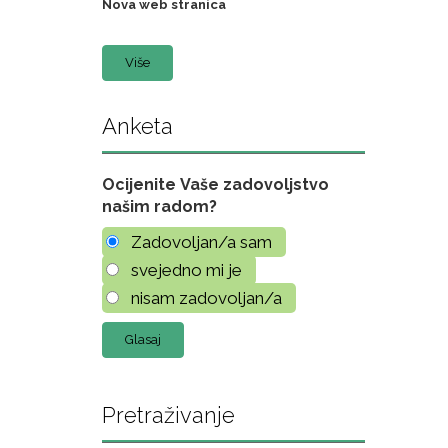
Nova web stranica
Više
Anketa
Ocijenite Vaše zadovoljstvo
našim radom?
Zadovoljan/a sam
svejedno mi je
nisam zadovoljan/a
Pretraživanje