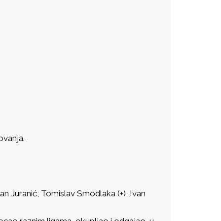
ovanja.
ijan Juranić, Tomislav Smodlaka (+), Ivan
ecao raznim ligama, okupljao i odgajao, u