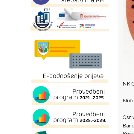
NK O
Klub 
Osniv
Bandu
Kroz 