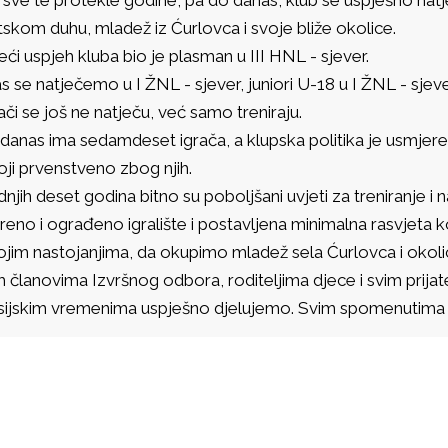
skom duhu, mladež iz Ćurlovca i svoje bliže okolice.
ći uspjeh kluba bio je plasman u III HNL - sjever.
 se natječemo u I ŽNL - sjever, juniori U-18 u I ŽNL - sjever
ači se još ne natječu, već samo treniraju.
danas ima sedamdeset igrača, a klupska politika je usmjeren
ji prvenstveno zbog njih.
njih deset godina bitno su poboljšani uvjeti za treniranje i 
reno i ograđeno igralište i postavljena minimalna rasvjeta
ojim nastojanjima, da okupimo mladež sela Ćurlovca i okoli
 članovima Izvršnog odbora, roditeljima djece i svim prijate
sijskim vremenima uspješno djelujemo. Svim spomenutima 