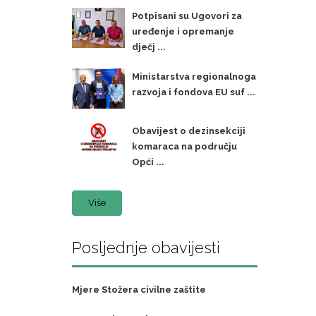
Potpisani su Ugovori za
uređenje i opremanje
dječj ...
Ministarstva regionalnoga
razvoja i fondova EU suf ...
Obavijest o dezinsekciji
komaraca na području
Opći ...
Više
Posljednje obavijesti
Mjere Stožera civilne zaštite