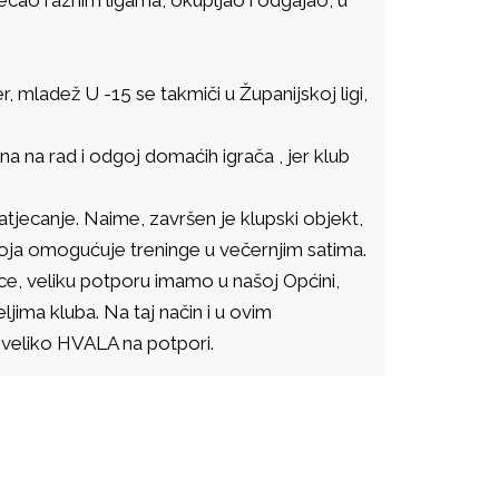
, mladež U -15 se takmiči u Županijskoj ligi,
a na rad i odgoj domaćih igrača , jer klub
natjecanje. Naime, završen je klupski objekt,
 koja omogućuje treninge u večernjim satima.
ce, veliku potporu imamo u našoj Općini,
ljima kluba. Na taj način i u ovim
veliko HVALA na potpori.