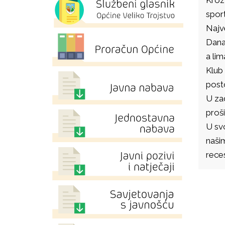
sport
Najve
Danas
a lim
Klub 
posto
U zad
proši
U sv
našim
rece