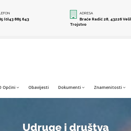
LEFON
ADRESA
85 (0)43 885 643
Braće Radić 28, 43226 Vel
Trojstvo
O Općini
Obavijesti
Dokumenti
Znamenitosti
Udruge i društva