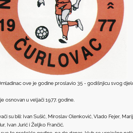
mladinac ove je godine proslavio 35 - godišnjicu svog djel
je osnovan u veljači 1977. godine.
ači su bili: Ivan Sušić, Miroslav Olenković, Vlado Fejer, Mar
r, Ivan Jurić i Željko Frančić.
sve te protekle godine, pa do danas, klub se uspješno natj