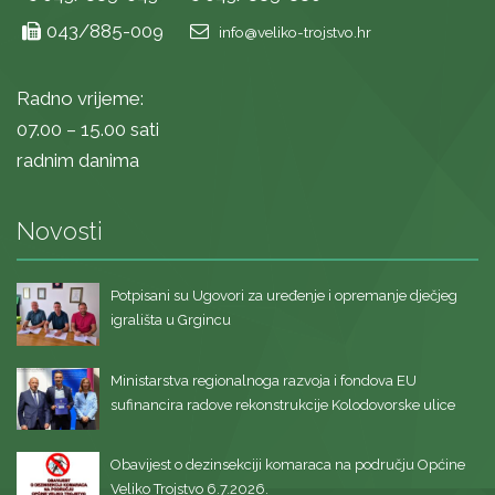
043/885-009
info@veliko-trojstvo.hr
Radno vrijeme:
07.00 – 15.00 sati
radnim danima
Novosti
Potpisani su Ugovori za uređenje i opremanje dječjeg
igrališta u Grgincu
Ministarstva regionalnoga razvoja i fondova EU
sufinancira radove rekonstrukcije Kolodovorske ulice
Obavijest o dezinsekciji komaraca na području Općine
Veliko Trojstvo 6.7.2026.