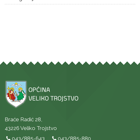
Braće Radić 28,
43226 Veliko Trojstvo
043/885-643
043/885-880