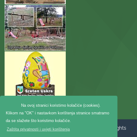
Na ovoj stranici koristimo kolačiće (cookies).
Klikom na "OK" i nastavkom korištenja stranice smatramo
da se slažete što koristimo kolačiće.
Copyright ©2020. Općina Veliko Trojstvo, All Rights
Zaštita privatnosti i uvjeti korištenja
Reserved |
Zaštita privatnosti
|
Digitalna