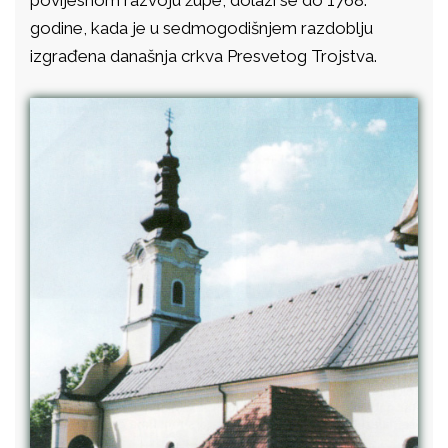
povijesnom razvoju župe, dolazi se do 1768.
godine, kada je u sedmogodišnjem razdoblju
izgrađena današnja crkva Presvetog Trojstva.