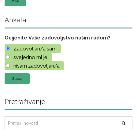
Više
Anketa
Ocijenite Vaše zadovoljstvo našim radom?
Zadovoljan/a sam
svejedno mi je
nisam zadovoljan/a
Pretraživanje