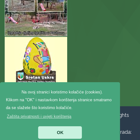
Na ovoj stranici koristimo kolačiće (cookies).
Klikom na "OK" i nastavkom korištenja stranice smatramo
da se slažete što koristimo kolačiće.
Copyright ©2020. Općina Veliko Trojstvo, All Rights
Zaštita privatnosti i uvjeti korištenja
Reserved |
Zaštita privatnosti
|
Digitalna
pristupačnost
|
Jedinstveni digitalni pristupnik
|
Izrada:
OK