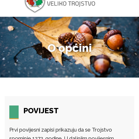
O općini
POVIJEST
Prvi povijesni zapisi prikazuju da se Trojstvo
spominje 1272. godine. U daljnjim povijesnim