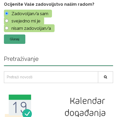
Ocijenite Vaše zadovoljstvo našim radom?
Zadovoljan/a sam
svejedno mi je
nisam zadovoljan/a
Pretraživanje