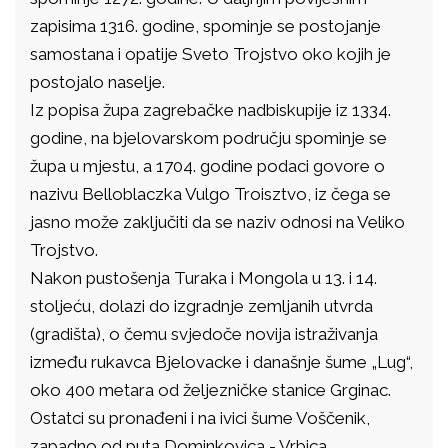
zapisima 1316. godine, spominje se postojanje
samostana i opatije Sveto Trojstvo oko kojih je
postojalo naselje.
Iz popisa župa zagrebačke nadbiskupije iz 1334.
godine, na bjelovarskom području spominje se
župa u mjestu, a 1704. godine podaci govore o
nazivu Belloblaczka Vulgo Troisztvo, iz čega se
jasno može zaključiti da se naziv odnosi na Veliko
Trojstvo.
Nakon pustošenja Turaka i Mongola u 13. i 14.
stoljeću, dolazi do izgradnje zemljanih utvrda
(gradišta), o čemu svjedoče novija istraživanja
između rukavca Bjelovacke i današnje šume „Lug“,
oko 400 metara od željezničke stanice Grginac.
Ostatci su pronađeni i na ivici šume Voščenik,
zapadno od puta Dominkovica - Vrbica.