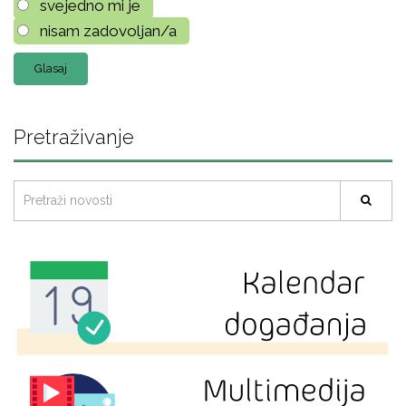
svejedno mi je
nisam zadovoljan/a
Pretraživanje