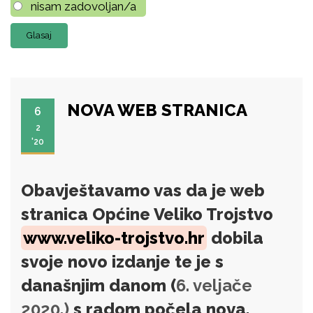
nisam zadovoljan/a
NOVA WEB STRANICA
6
2
'20
Obavještavamo vas da je web
stranica Općine Veliko Trojstvo
www.veliko-trojstvo.hr
dobila
svoje novo izdanje te je s
današnjim danom (
6. veljače
2020.)
s radom počela nova,