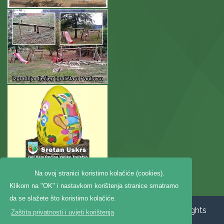
Na ovoj stranici koristimo kolačiće (cookies).
Klikom na "OK" i nastavkom korištenja stranice smatramo
da se slažete što koristimo kolačiće.
Copyright ©2020. Općina Veliko Trojstvo, All Rights
Zaštita privatnosti i uvjeti korištenja
Reserved |
Zaštita privatnosti
|
Digitalna