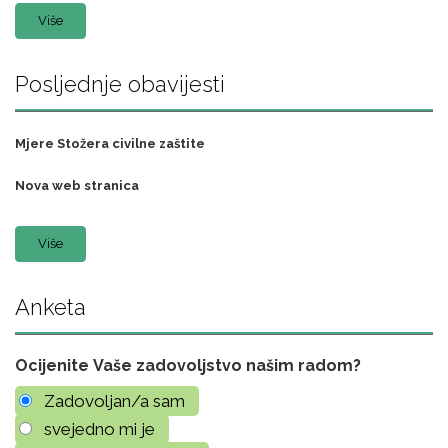
Više
Posljednje obavijesti
Mjere Stožera civilne zaštite
Nova web stranica
Više
Anketa
Ocijenite Vaše zadovoljstvo našim radom?
Zadovoljan/a sam
svejedno mi je