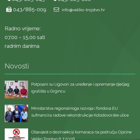
043/885-009
info@veliko-trojstvo.hr
Radno vrijeme:
07.00 – 15.00 sati
radnim danima
Novosti
Potpisani su Ugovori za uređenje i opremanje dječjeg
igrališta u Grgincu
Ministarstva regionalnoga razvoja i fondova EU
sufinancira radove rekonstrukcije Kolodovorske ulice
Obavijest o dezinsekciji komaraca na području Općine
Veliko Trojstvo 6.7.2026.