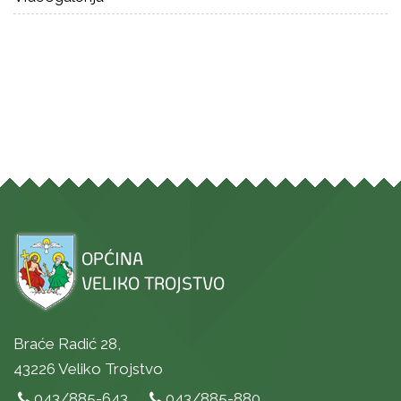
Braće Radić 28,
43226 Veliko Trojstvo
043/885-643
043/885-880