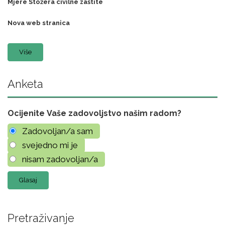
Mjere Stožera civilne zaštite
Nova web stranica
Više
Anketa
Ocijenite Vaše zadovoljstvo našim radom?
Zadovoljan/a sam
svejedno mi je
nisam zadovoljan/a
Pretraživanje