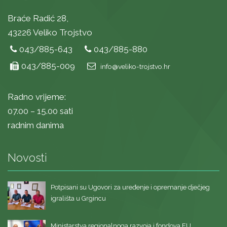
Braće Radić 28,
43226 Veliko Trojstvo
043/885-643
043/885-880
043/885-009
info@veliko-trojstvo.hr
Radno vrijeme:
07.00 – 15.00 sati
radnim danima
Novosti
Potpisani su Ugovori za uređenje i opremanje dječjeg
igrališta u Grgincu
Ministarstva regionalnoga razvoja i fondova EU