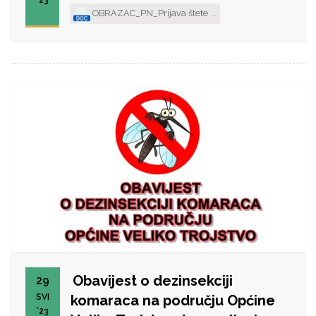
'23
OBRAZAC_PN_Prijava štete ...
Obavijest o dezinsekciji
29
SVI
komaraca na području Općine
'23