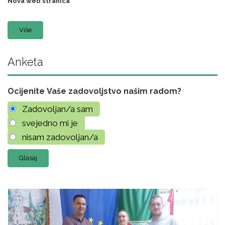
Nova web stranica
Više
Anketa
Ocijenite Vaše zadovoljstvo našim radom?
Zadovoljan/a sam
svejedno mi je
nisam zadovoljan/a