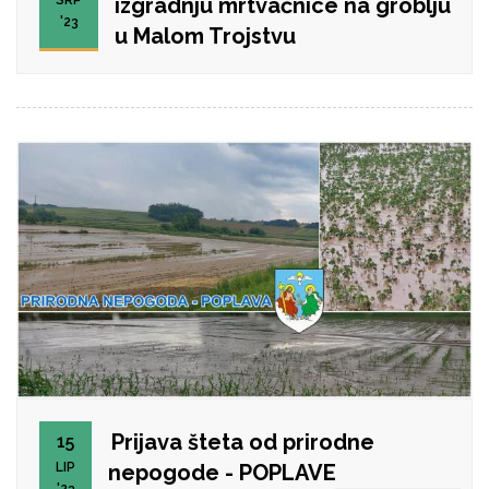
SRP
izgradnju mrtvačnice na groblju
'23
u Malom Trojstvu
Prijava šteta od prirodne
15
LIP
nepogode - POPLAVE