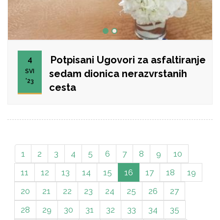
Potpisani Ugovori za asfaltiranje
4
SVI
sedam dionica nerazvrstanih
'23
cesta
1
2
3
4
5
6
7
8
9
10
11
12
13
14
15
16
17
18
19
20
21
22
23
24
25
26
27
28
29
30
31
32
33
34
35