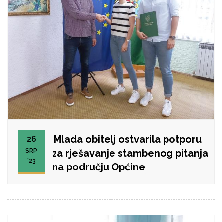
Mlada obitelj ostvarila potporu
26
SRP
za rješavanje stambenog pitanja
'23
na području Općine