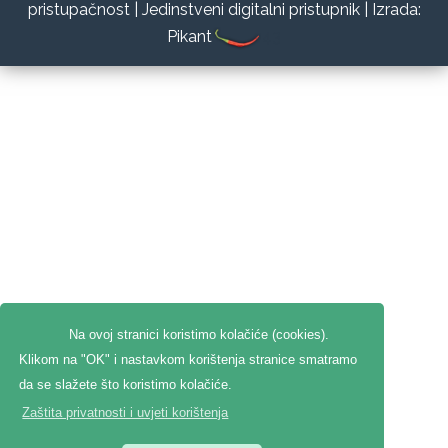
pristupačnost
|
Jedinstveni digitalni pristupnik
|
Izrada:
Pikant
43
Na ovoj stranici koristimo kolačiće (cookies).
Klikom na "OK" i nastavkom korištenja stranice smatramo
da se slažete što koristimo kolačiće.
Zaštita privatnosti i uvjeti korištenja