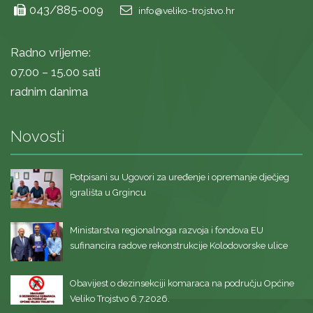
043/885-009
info@veliko-trojstvo.hr
Radno vrijeme:
07.00 – 15.00 sati
radnim danima
Novosti
Potpisani su Ugovori za uređenje i opremanje dječjeg
igrališta u Grgincu
Ministarstva regionalnoga razvoja i fondova EU
sufinancira radove rekonstrukcije Kolodovorske ulice
Obavijest o dezinsekciji komaraca na području Općine
Veliko Trojstvo 6.7.2026.