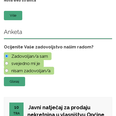
Nova web stranica
Više
Anketa
Ocijenite Vaše zadovoljstvo našim radom?
Zadovoljan/a sam
svejedno mi je
nisam zadovoljan/a
Javni natječaj za prodaju
10
TRA
nekretnina u vlasništvu Općine