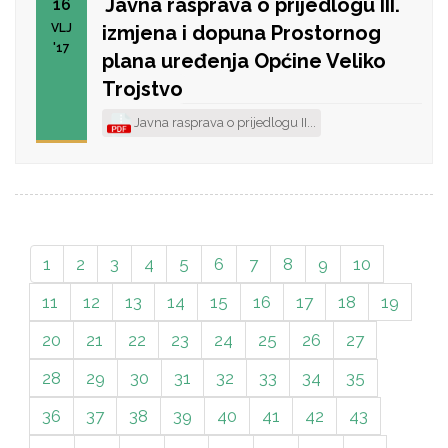
Javna rasprava o prijedlogu III.
16
VLJ
izmjena i dopuna Prostornog
'17
plana uređenja Općine Veliko
Trojstvo
Javna rasprava o prijedlogu II...
1
2
3
4
5
6
7
8
9
10
11
12
13
14
15
16
17
18
19
20
21
22
23
24
25
26
27
28
29
30
31
32
33
34
35
36
37
38
39
40
41
42
43