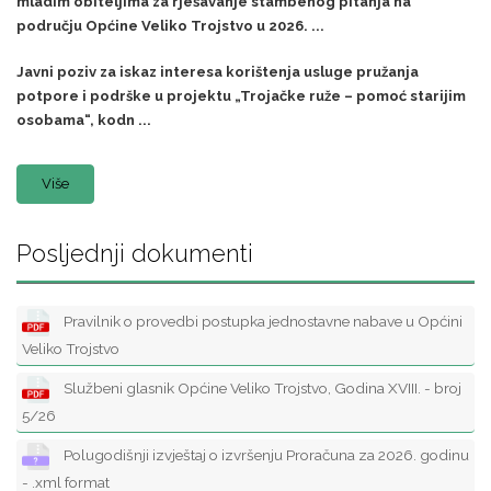
mladim obiteljima za rješavanje stambenog pitanja na
području Općine Veliko Trojstvo u 2026. ...
Javni poziv za iskaz interesa korištenja usluge pružanja
potpore i podrške u projektu „Trojačke ruže – pomoć starijim
osobama“, kodn ...
Više
Posljednji dokumenti
Pravilnik o provedbi postupka jednostavne nabave u Općini
Veliko Trojstvo
Službeni glasnik Općine Veliko Trojstvo, Godina XVIII. - broj
5/26
Polugodišnji izvještaj o izvršenju Proračuna za 2026. godinu
- .xml format