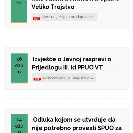
'17
Veliko Trojstvo
Javni natječaj za prodaju nekr...
Izvješće o Javnoj raspravi o
16
OŽU
Prijedlogu III. id PPUO VT
'17
Izvješće o Javnoj raspravi o p...
Odluka kojom se utvrđuje da
14
OŽU
nije potrebno provesti SPUO za
'17