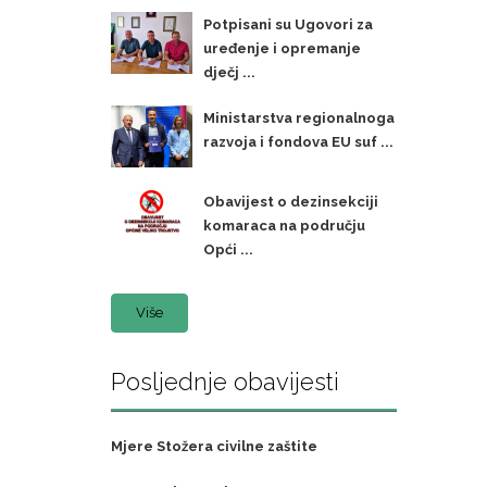
Potpisani su Ugovori za
uređenje i opremanje
dječj ...
Ministarstva regionalnoga
razvoja i fondova EU suf ...
Obavijest o dezinsekciji
komaraca na području
Opći ...
Više
Posljednje obavijesti
Mjere Stožera civilne zaštite