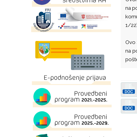
na p
komu
1/22
Ovo 
na p
pošt