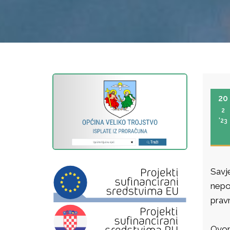
20
2
'23
Savj
nepo
prav
Ovom