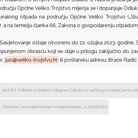
odručju Općine Veliko Trojstvo mijenja se i dopunjuje
Odluk
nalnog otpada na području Općine Veliko Trojstvo („Služ
), a na temelju članka 66. Zakona o gospodarenju otpadom 
Savjetovanje ostaje otvoreno do 22. ožujka 2023. godine. Sv
opunjenom obrascu koji se daje u prilogu zaključno do za
e:
juo@veliko-trojstvo.hr
ili poštansku adresu: Braće Radić 
NACRT Odluke o izmjeni i dopuni Odluke o načinu pružanja javne u
Obrazac za sudjelovanje u savjetovanju_v. 20022023