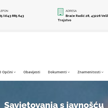
LEFON
ADRESA
85 (0)43 885 643
Braće Radić 28, 43226 Vel
Trojstvo
O Općini
Obavijesti
Dokumenti
Znamenitosti
Savjetovanja s javnošću