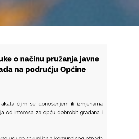
uke o načinu pružanja javne
ada na području Općine
akata čijim se donošenjem ili izmjenama
ja od interesa za opću dobrobit građana i
avne usluge sakupljanja komunalnog otpada