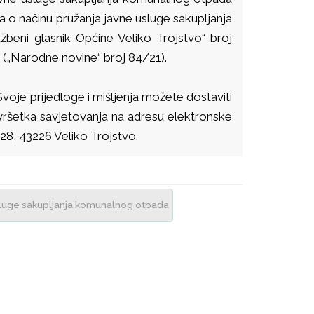
a o načinu pružanja javne usluge sakupljanja
beni glasnik Općine Veliko Trojstvo“ broj
(„Narodne novine“ broj 84/21).
oje prijedloge i mišljenja možete dostaviti
vršetka savjetovanja na adresu elektronske
28, 43226 Veliko Trojstvo.
sluge sakupljanja komunalnog otpada