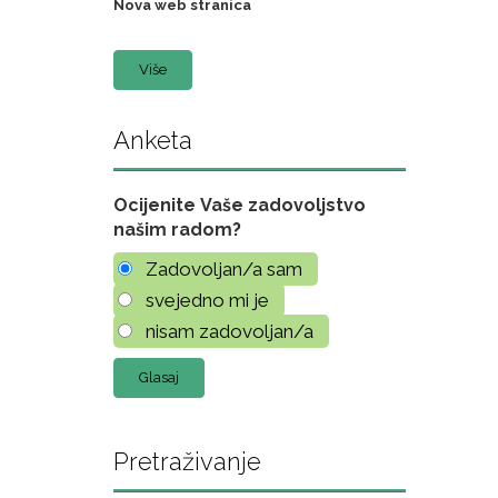
Nova web stranica
Više
Anketa
Ocijenite Vaše zadovoljstvo
našim radom?
Zadovoljan/a sam
svejedno mi je
nisam zadovoljan/a
Pretraživanje