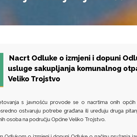
Nacrt Odluke o izmjeni i dopuni Odl
usluge sakupljanja komunalnog otp
Veliko Trojstvo
etovanja s javnošću provode se o nacrtima onih općih 
sredno ostvaruju potrebe građana ili uređuju druga pitan
nih osoba na području Općine Veliko Trojstvo.
 Odlukom o izmjeni i dopuni Odluke o načinu pružanja j