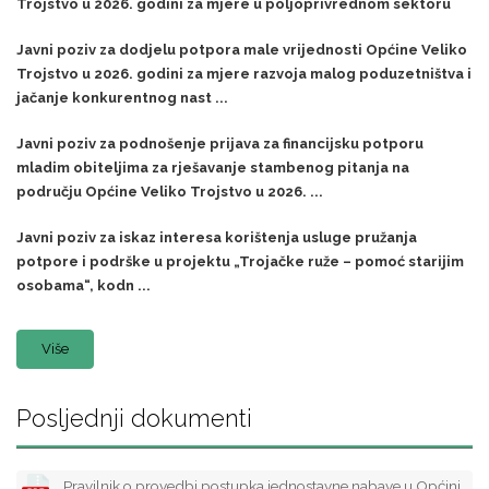
Trojstvo u 2026. godini za mjere u poljoprivrednom sektoru
Javni poziv za dodjelu potpora male vrijednosti Općine Veliko
Trojstvo u 2026. godini za mjere razvoja malog poduzetništva i
jačanje konkurentnog nast ...
Javni poziv za podnošenje prijava za financijsku potporu
mladim obiteljima za rješavanje stambenog pitanja na
području Općine Veliko Trojstvo u 2026. ...
Javni poziv za iskaz interesa korištenja usluge pružanja
potpore i podrške u projektu „Trojačke ruže – pomoć starijim
osobama“, kodn ...
Više
Posljednji dokumenti
Pravilnik o provedbi postupka jednostavne nabave u Općini