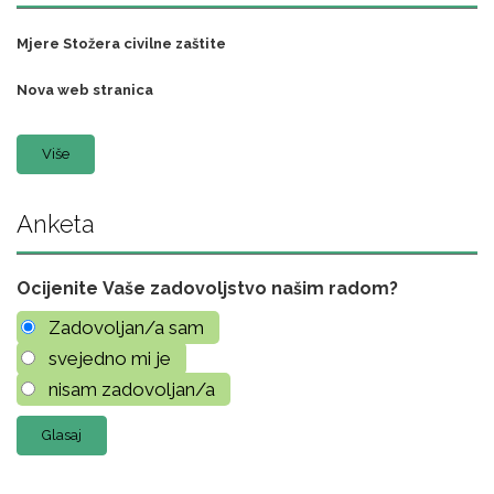
Mjere Stožera civilne zaštite
Nova web stranica
Više
Anketa
Ocijenite Vaše zadovoljstvo našim radom?
Zadovoljan/a sam
svejedno mi je
nisam zadovoljan/a