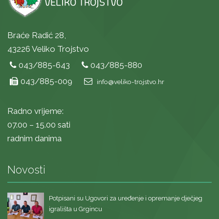
Braće Radić 28,
43226 Veliko Trojstvo
043/885-643
043/885-880
043/885-009
info@veliko-trojstvo.hr
Radno vrijeme:
07.00 – 15.00 sati
radnim danima
Novosti
Potpisani su Ugovori za uređenje i opremanje dječjeg
igrališta u Grgincu